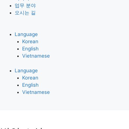
업무 분야
오시는 길
Language
Korean
English
Vietnamese
Language
Korean
English
Vietnamese