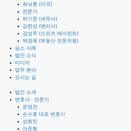
최낙훈 (미국)
전문가
하기준 (세무사)
김한성 (변리사)
강성주 (스포츠 에이전트)
박경욱 (부동산 전문위원)
승소 사례
법인 소식
미디어
업무 분야
오시는 길
법인 소개
변호사 · 전문가
운영진
손수호 대표 변호사
성희진
안준형