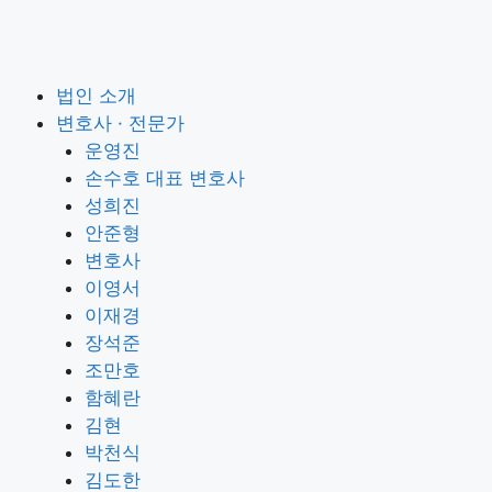
법인 소개
변호사 · 전문가
운영진
손수호 대표 변호사
성희진
안준형
변호사
이영서
이재경
장석준
조만호
함혜란
김현
박천식
김도한