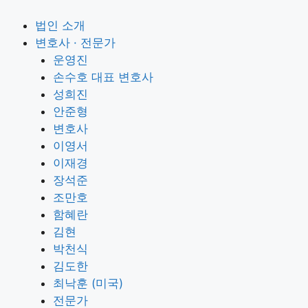
법인 소개
변호사 · 전문가
운영진
손수호 대표 변호사
성희진
안준형
변호사
이영서
이재경
장석준
조만호
함혜란
김현
박천식
김도한
최낙훈 (미국)
전문가