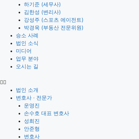
하기준 (세무사)
김한성 (변리사)
강성주 (스포츠 에이전트)
박경욱 (부동산 전문위원)
승소 사례
법인 소식
미디어
업무 분야
오시는 길
법인 소개
변호사 · 전문가
운영진
손수호 대표 변호사
성희진
안준형
변호사