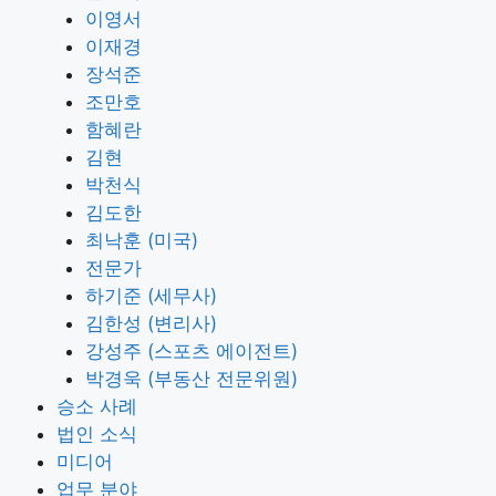
이영서
이재경
장석준
조만호
함혜란
김현
박천식
김도한
최낙훈 (미국)
전문가
하기준 (세무사)
김한성 (변리사)
강성주 (스포츠 에이전트)
박경욱 (부동산 전문위원)
승소 사례
법인 소식
미디어
업무 분야