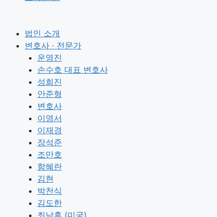
법인 소개
변호사 · 전문가
운영진
손수호 대표 변호사
성희진
안준형
변호사
이영서
이재경
장석준
조만호
함혜란
김현
박천식
김도한
최낙훈 (미국)