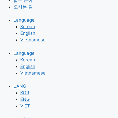
업무 분야
오시는 길
Language
Korean
English
Vietnamese
Language
Korean
English
Vietnamese
LANG
KOR
ENG
VIET