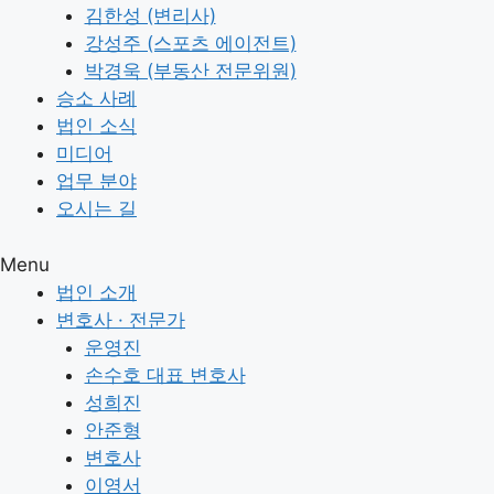
김한성 (변리사)
강성주 (스포츠 에이전트)
박경욱 (부동산 전문위원)
승소 사례
법인 소식
미디어
업무 분야
오시는 길
Menu
법인 소개
변호사 · 전문가
운영진
손수호 대표 변호사
성희진
안준형
변호사
이영서