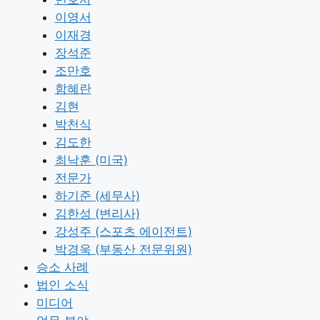
이영서
이재경
장석준
조만호
함혜란
김현
박천식
김도한
최낙훈 (미국)
전문가
하기준 (세무사)
김한성 (변리사)
강성주 (스포츠 에이전트)
박경욱 (부동산 전문위원)
승소 사례
법인 소식
미디어