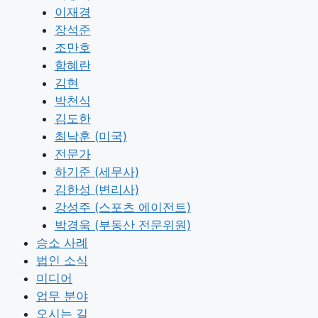
이재경
장석준
조만호
함혜란
김현
박천식
김도한
최낙훈 (미국)
전문가
하기준 (세무사)
김한성 (변리사)
강성주 (스포츠 에이전트)
박경욱 (부동산 전문위원)
승소 사례
법인 소식
미디어
업무 분야
오시는 길