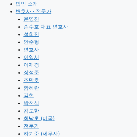
Skip
법인 소개
to
변호사 · 전문가
content
운영진
손수호 대표 변호사
성희진
안준형
변호사
이영서
이재경
장석준
조만호
함혜란
김현
박천식
김도한
최낙훈 (미국)
전문가
하기준 (세무사)