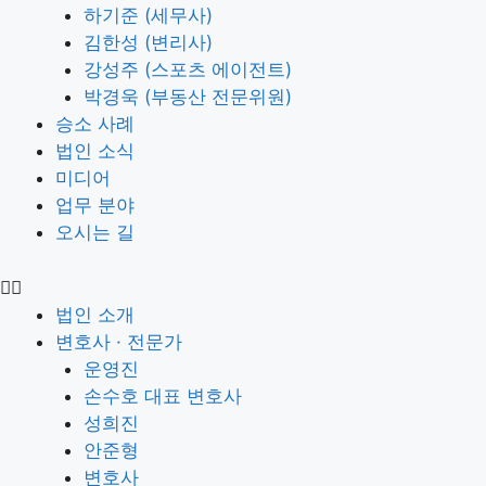
하기준 (세무사)
김한성 (변리사)
강성주 (스포츠 에이전트)
박경욱 (부동산 전문위원)
승소 사례
법인 소식
미디어
업무 분야
오시는 길
법인 소개
변호사 · 전문가
운영진
손수호 대표 변호사
성희진
안준형
변호사