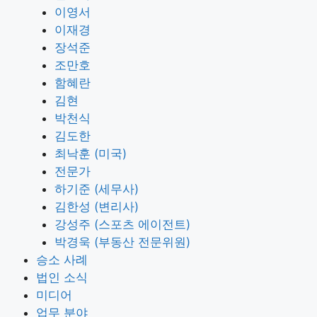
이영서
이재경
장석준
조만호
함혜란
김현
박천식
김도한
최낙훈 (미국)
전문가
하기준 (세무사)
김한성 (변리사)
강성주 (스포츠 에이전트)
박경욱 (부동산 전문위원)
승소 사례
법인 소식
미디어
업무 분야