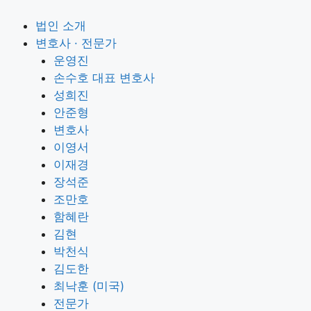
법인 소개
변호사 · 전문가
운영진
손수호 대표 변호사
성희진
안준형
변호사
이영서
이재경
장석준
조만호
함혜란
김현
박천식
김도한
최낙훈 (미국)
전문가