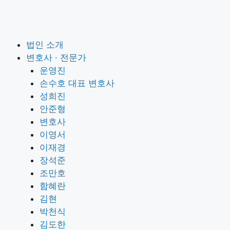
법인 소개
변호사 · 전문가
운영진
손수호 대표 변호사
성희진
안준형
변호사
이영서
이재경
장석준
조만호
함혜란
김현
박천식
김도한