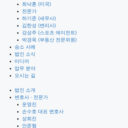
최낙훈 (미국)
전문가
하기준 (세무사)
김한성 (변리사)
강성주 (스포츠 에이전트)
박경욱 (부동산 전문위원)
승소 사례
법인 소식
미디어
업무 분야
오시는 길
법인 소개
변호사 · 전문가
운영진
손수호 대표 변호사
성희진
안준형