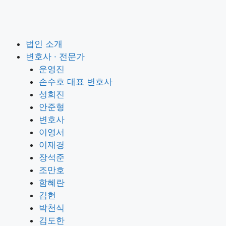
법인 소개
변호사 · 전문가
운영진
손수호 대표 변호사
성희진
안준형
변호사
이영서
이재경
장석준
조만호
함혜란
김현
박천식
김도한