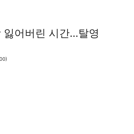
땅 잃어버린 시간…탈영
00)