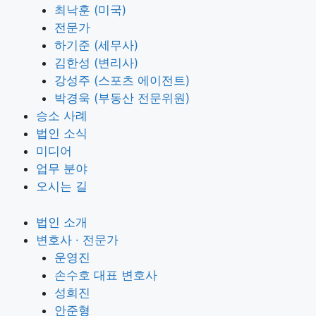
최낙훈 (미국)
전문가
하기준 (세무사)
김한성 (변리사)
강성주 (스포츠 에이전트)
박경욱 (부동산 전문위원)
승소 사례
법인 소식
미디어
업무 분야
오시는 길
법인 소개
변호사 · 전문가
운영진
손수호 대표 변호사
성희진
안준형