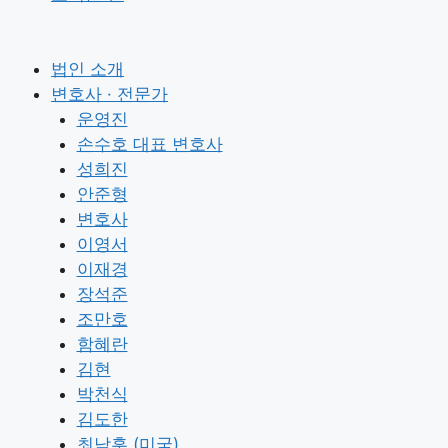
법인 소개
변호사 · 전문가
운영진
손수호 대표 변호사
성희진
안준형
변호사
이영서
이재경
장석준
조만호
함혜란
김현
박천식
김도한
최낙훈 (미국)