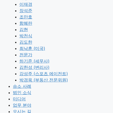
이재경
장석준
조만호
함혜란
김현
박천식
김도한
최낙훈 (미국)
전문가
하기준 (세무사)
김한성 (변리사)
강성주 (스포츠 에이전트)
박경욱 (부동산 전문위원)
승소 사례
법인 소식
미디어
업무 분야
오시는 길