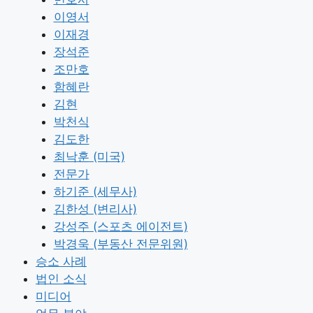
이영서
이재경
장석준
조만호
함혜란
김현
박천식
김도한
최낙훈 (미국)
전문가
하기준 (세무사)
김한성 (변리사)
강성주 (스포츠 에이전트)
박경욱 (부동산 전문위원)
승소 사례
법인 소식
미디어