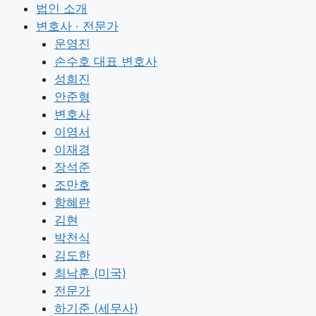
Skip
법인 소개
to
변호사 · 전문가
content
운영진
손수호 대표 변호사
성희진
안준형
변호사
이영서
이재경
장석준
조만호
함혜란
김현
박천식
김도한
최낙훈 (미국)
전문가
하기준 (세무사)