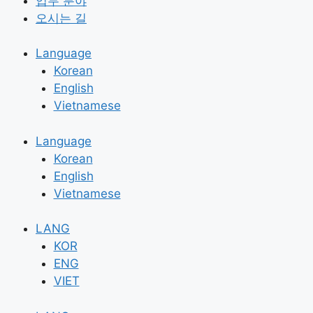
업무 분야
오시는 길
Language
Korean
English
Vietnamese
Language
Korean
English
Vietnamese
LANG
KOR
ENG
VIET