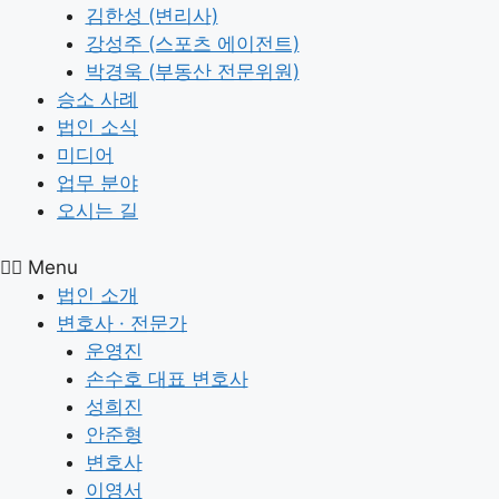
김한성 (변리사)
강성주 (스포츠 에이전트)
박경욱 (부동산 전문위원)
승소 사례
법인 소식
미디어
업무 분야
오시는 길
Menu
법인 소개
변호사 · 전문가
운영진
손수호 대표 변호사
성희진
안준형
변호사
이영서