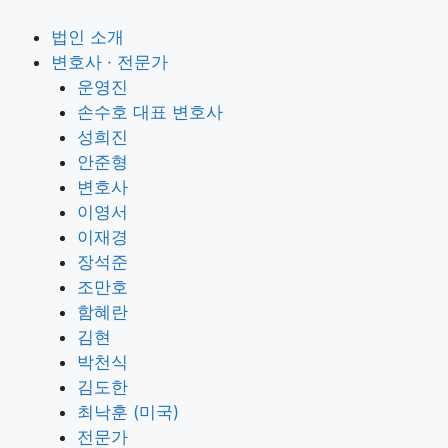
법인 소개
변호사 · 전문가
운영진
손수호 대표 변호사
성희진
안준형
변호사
이영서
이재경
장석준
조만호
함혜란
김현
박천식
김도한
최낙훈 (미국)
전문가