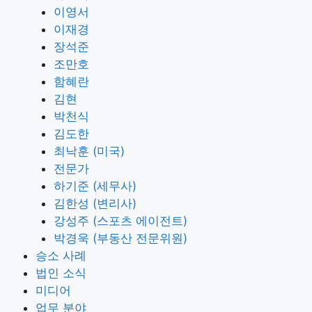
이영서
이재경
장석준
조만호
함혜란
김현
박천식
김도한
최낙훈 (미국)
전문가
하기준 (세무사)
김한성 (변리사)
강성주 (스포츠 에이전트)
박경욱 (부동산 전문위원)
승소 사례
법인 소식
미디어
업무 분야