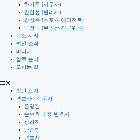
하기준 (세무사)
김한성 (변리사)
강성주 (스포츠 에이전트)
박경욱 (부동산 전문위원)
승소 사례
법인 소식
미디어
업무 분야
오시는 길
법인 소개
변호사 · 전문가
운영진
손수호 대표 변호사
성희진
안준형
변호사