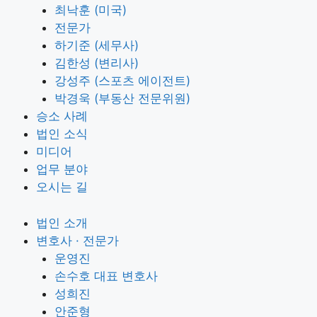
최낙훈 (미국)
전문가
하기준 (세무사)
김한성 (변리사)
강성주 (스포츠 에이전트)
박경욱 (부동산 전문위원)
승소 사례
법인 소식
미디어
업무 분야
오시는 길
법인 소개
변호사 · 전문가
운영진
손수호 대표 변호사
성희진
안준형