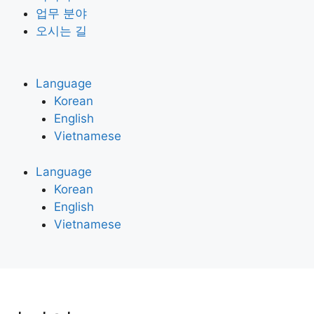
업무 분야
오시는 길
Language
Korean
English
Vietnamese
Language
Korean
English
Vietnamese