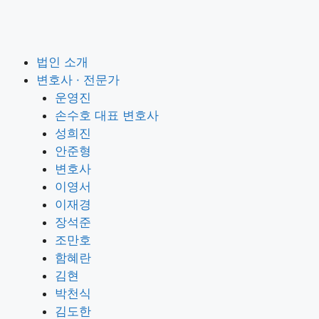
법인 소개
변호사 · 전문가
운영진
손수호 대표 변호사
성희진
안준형
변호사
이영서
이재경
장석준
조만호
함혜란
김현
박천식
김도한