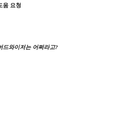
도움 요청
버드와이저
는 어쩌라고?