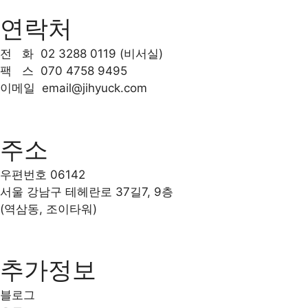
연락처
전 화
02 3288 0119 (비서실)
팩 스
070 4758 9495
이메일
email@jihyuck.com
주소
우편번호 06142
서울 강남구 테헤란로 37길7, 9층
(역삼동, 조이타워)
추가정보
블로그