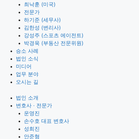
최낙훈 (미국)
전문가
하기준 (세무사)
김한성 (변리사)
강성주 (스포츠 에이전트)
박경욱 (부동산 전문위원)
승소 사례
법인 소식
미디어
업무 분야
오시는 길
법인 소개
변호사 · 전문가
운영진
손수호 대표 변호사
성희진
안준형