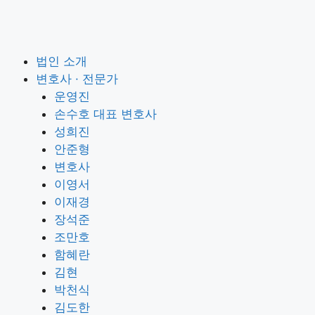
법인 소개
변호사 · 전문가
운영진
손수호 대표 변호사
성희진
안준형
변호사
이영서
이재경
장석준
조만호
함혜란
김현
박천식
김도한