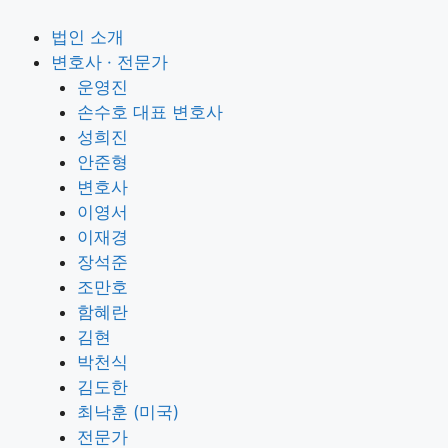
법인 소개
변호사 · 전문가
운영진
손수호 대표 변호사
성희진
안준형
변호사
이영서
이재경
장석준
조만호
함혜란
김현
박천식
김도한
최낙훈 (미국)
전문가