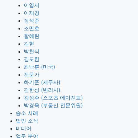
이영서
이재경
장석준
조만호
함혜란
김현
박천식
김도한
최낙훈 (미국)
전문가
하기준 (세무사)
김한성 (변리사)
강성주 (스포츠 에이전트)
박경욱 (부동산 전문위원)
승소 사례
법인 소식
미디어
업무 분야