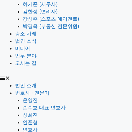
하기준 (세무사)
김한성 (변리사)
강성주 (스포츠 에이전트)
박경욱 (부동산 전문위원)
승소 사례
법인 소식
미디어
업무 분야
오시는 길
법인 소개
변호사 · 전문가
운영진
손수호 대표 변호사
성희진
안준형
변호사